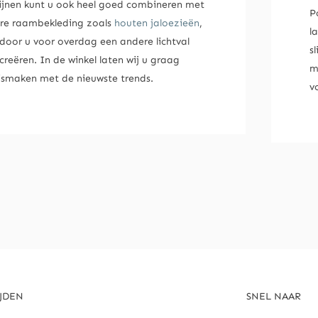
ijnen kunt u ook heel goed combineren met
P
re raambekleding zoals
houten jaloezieën
,
l
door u voor overdag een andere lichtval
s
creëren. In de winkel laten wij u graag
m
ismaken met de nieuwste trends.
v
JDEN
SNEL NAAR