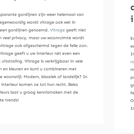
sparante gordijnen zijn weer helemaal van
Tegenwoordig wordt vitrage ook wel
in
een
gordijnen genoemd.
Vitrage
geeft niet
en veel privacy, maar uw woonruimte wordt
E
vitrage ook afgeschermd tegen de felle zon.
e
itrage geeft u uw interieur nét even een
I
 uitstraling. Vitrage is verkrijgbaar in vele
r
en en kleuren en kunt u combineren met
m
e woonstijl. Modern, klassiek of landelijk? In
p
 interieur komen ze tot hun recht. Beko
g
rieurs laat u graag kennismaken met de
l
te trends!
O
I