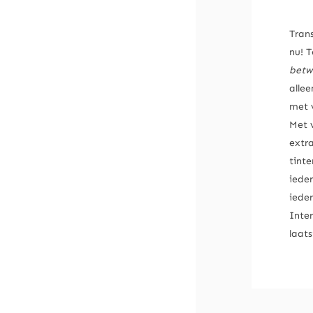
Tran
nu! 
betw
alle
met 
Met v
extra
tint
ieder
ieder
Inte
laats