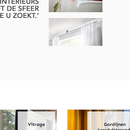
Vitrage
Gordijnen
(verduisterend