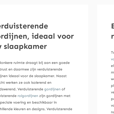
rduisterende
rdijnen, ideaal voor
 slaapkamer
T
v
donkere ruimte draagt bij aan een goede
e
trust en daarmee zijn verduisterende
m
ijnen ideaal voor de slaapkamer. Naast
w
cht werken ze ook isolerend en
p
idswerend. Verduisterende
gordijnen
of
v
uisterende
rolgordijnen
zijn gordijnen met
p
peciale voering en beschikbaar in
v
hillende kleuren en designs. Verduisterende
n