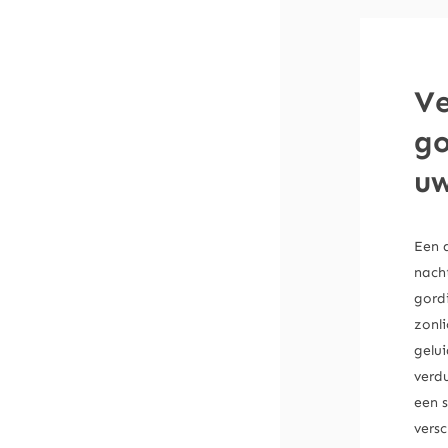
Ve
go
uw
Een 
nach
gord
zonli
gelu
verd
een s
versc