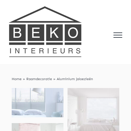
Skip
to
content
Home
»
Raamdecoratie
»
Aluminium jaloezieën