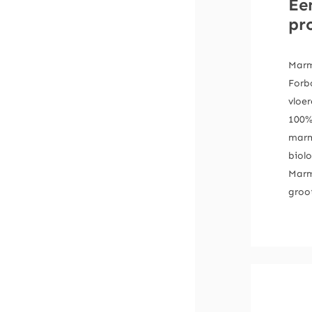
Ee
pr
Marm
Forb
vloe
100%
marm
biol
Marm
groot