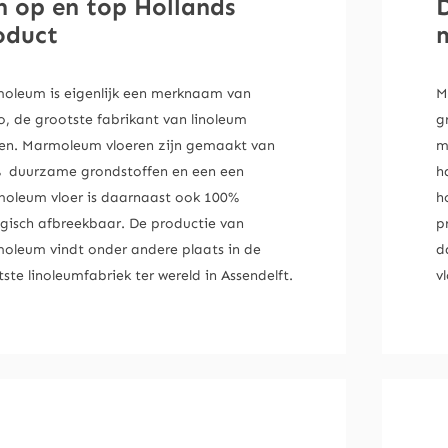
n op en top Hollands
oduct
m
oleum is eigenlijk een merknaam van
M
o, de grootste fabrikant van linoleum
g
ren. Marmoleum vloeren zijn gemaakt van
m
 duurzame grondstoffen en een een
h
oleum vloer is daarnaast ook 100%
h
ogisch afbreekbaar. De productie van
p
oleum vindt onder andere plaats in de
d
ste linoleumfabriek ter wereld in Assendelft.
v