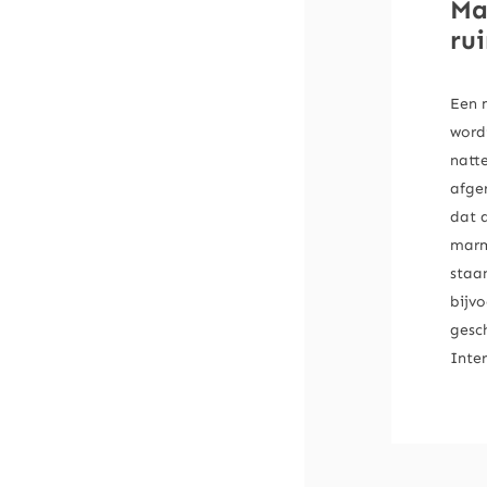
Ma
ru
Een 
word
natt
afge
dat 
marm
staan
bijv
gesch
Inter