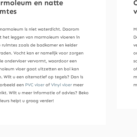
rmoleum en natte
imtes
marmoleum is niet waterdicht. Daarom
M
t het leggen van marmoleum vloeren in
D
e ruimtes zoals de badkamer en kelder
v
raden. Vocht kan er namelijk voor zorgen
o
de ondervloer vervormt, waardoor een
s
oleum vloer gaat uitzetten en bol kan
o
. Wilt u een alternatief op tegels? Dan is
m
oorbeeld een
PVC vloer
of
Vinyl vloer
meer
m
ikt. Wilt u meer informatie of advies? Beko
ieurs helpt u graag verder!