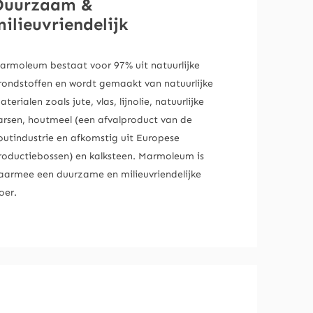
Duurzaam &
ilieuvriendelijk
armoleum bestaat voor 97% uit natuurlijke
rondstoffen en wordt gemaakt van natuurlijke
aterialen zoals jute, vlas, lijnolie, natuurlijke
arsen, houtmeel (een afvalproduct van de
outindustrie en afkomstig uit Europese
roductiebossen) en kalksteen. Marmoleum is
aarmee een
duurzame en milieuvriendelijke
loer.