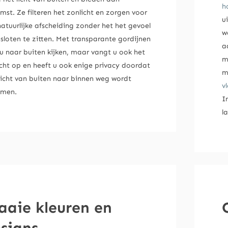
h
mst. Ze filteren het zonlicht en zorgen voor
u
atuurlijke afscheiding zonder het het gevoel
w
sloten te zitten. Met transparante gordijnen
a
 u naar buiten kijken, maar vangt u ook het
m
icht op en heeft u ook enige privacy doordat
m
zicht van buiten naar binnen weg wordt
v
men.
I
l
aaie kleuren en