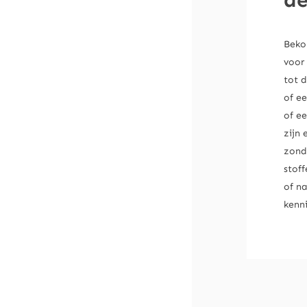
de
Beko 
voor 
tot 
of ee
of e
zijn 
zonde
stof
of na
kenn