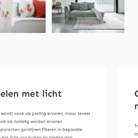
elen met licht
 wordt vaak als prettig ervaren, maar teveel
ook als nadelig worden ervaren.
T
sparanten gordijnen filteren in bepaalde
c
 het licht van buiten en bieden dan