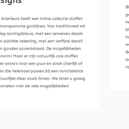
signs
B
g
Interieurs heeft een ruime collectie stoffen
h
transparante gordijnen. Van traditioneel wit
b
diep koningsblauw, met een verweven dessin
h
n subtiele tekening, met een verfijnd detail
w
en gouden accentdraad. De mogelijkheden
B
enorm! Maar er zijn natuurlijk ook stoffen
a
r extra’s voor een puur en strak uiterlijk of
r
fen die helemaal passen bij een nonchalante
tuurlijke sfeer zoals linnen. We laten u graag
ismaken met de vele mogelijkheden!