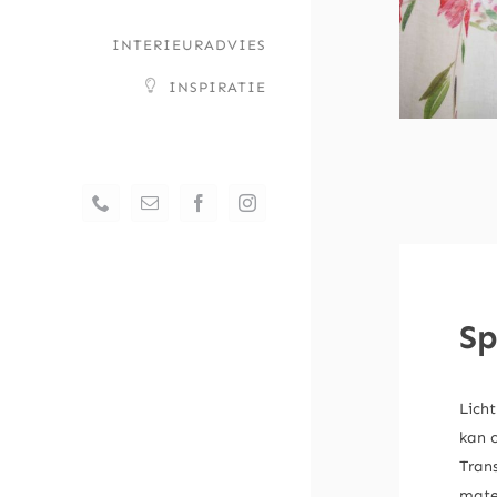
–
INTERIEURADVIES
INSPIRATIE
Phone
Email
Facebook
Instagram
Sp
Licht
kan 
Tran
mate