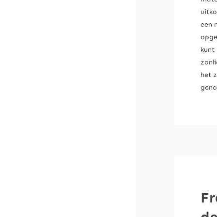
uitko
een n
opge
kunt
zonl
het 
geno
Fr